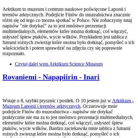
Arktikum to muzeum i centrum naukowe poświęcone Laponii i
terenów arktycznych. Podejście Finów do muzealnictwa znacznie
różni się od tego co mozna spotkać w Polsce. Nie zobaczymy tutaj
napisów "nie dotykać" za to jest mnóstwo prezentacji
multimedialnych, elementów które można dotknąć, coś włączyć,
usłyszeć śpiew ptaków, wycie wilków. Przykładem jest tablica z
futrami rożnych zwierząt które można było dotknąć, pomyśleć o ich
właścicielach i potem sprawdzić na zdjęciu czy się poprawnie
rozpoznało.
Czytaj dalej
wpis Arktikum Science Museum
Rovaniemi - Napapiirin - Inari
Wstaje o 8, szybki prysznic i posiłek. O 10 jestem już w
Arktikum -
Muzeum Laponii i terenów arktycznych
. Oczarowuje mnie
podejście Finów do muzealnictwa - napisów nie dotykać
praktycznie nie ma za to jest mnóstwo prezentacji multimedialnych,
elementów które można dotknąć, coś włączyć, usłyszeć śpiew
ptaków, wycie wilków. Bardzo zaciekawiła mnie tablica z futrami
rożnych zwierząt które można było dotknąć, pomyśleć o ich