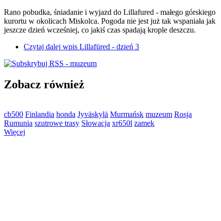
Rano pobudka, śniadanie i wyjazd do Lillafured - małego górskiego
kurortu w okolicach Miskolca. Pogoda nie jest już tak wspaniała jak
jeszcze dzień wcześniej, co jakiś czas spadają krople deszczu.
Czytaj dalej
wpis Lillafüred - dzień 3
Zobacz również
cb500
Finlandia
honda
Jyväskylä
Murmańsk
muzeum
Rosja
Rumunia
szutrowe trasy
Słowacja
xr650l
zamek
Więcej