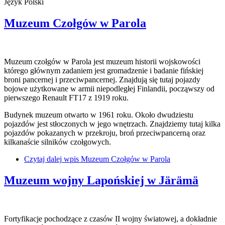
Język
Polski
Muzeum Czołgów w Parola
Muzeum czołgów w Parola jest muzeum historii wojskowości
którego głównym zadaniem jest gromadzenie i badanie fińskiej
broni pancernej i przeciwpancernej. Znajdują się tutaj pojazdy
bojowe użytkowane w armii niepodległej Finlandii, począwszy od
pierwszego Renault FT17 z 1919 roku.
Budynek muzeum otwarto w 1961 roku. Około dwudziestu
pojazdów jest stłoczonych w jego wnętrzach. Znajdziemy tutaj kilka
pojazdów pokazanych w przekroju, broń przeciwpancerną oraz
kilkanaście silników czołgowych.
Czytaj dalej
wpis Muzeum Czołgów w Parola
Muzeum wojny Lapońskiej w Järämä
Fortyfikacje pochodzące z czasów II wojny światowej, a dokładnie