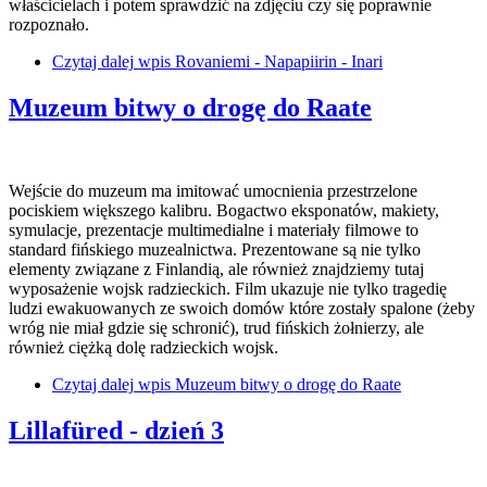
właścicielach i potem sprawdzić na zdjęciu czy się poprawnie
rozpoznało.
Czytaj dalej
wpis Rovaniemi - Napapiirin - Inari
Muzeum bitwy o drogę do Raate
Wejście do muzeum ma imitować umocnienia przestrzelone
pociskiem większego kalibru. Bogactwo eksponatów, makiety,
symulacje, prezentacje multimedialne i materiały filmowe to
standard fińskiego muzealnictwa. Prezentowane są nie tylko
elementy związane z Finlandią, ale również znajdziemy tutaj
wyposażenie wojsk radzieckich. Film ukazuje nie tylko tragedię
ludzi ewakuowanych ze swoich domów które zostały spalone (żeby
wróg nie miał gdzie się schronić), trud fińskich żołnierzy, ale
również ciężką dolę radzieckich wojsk.
Czytaj dalej
wpis Muzeum bitwy o drogę do Raate
Lillafüred - dzień 3