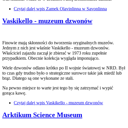
Czytaj dalej
wpis Zamek Olavinlinna w Savonlinna
Vaskikello - muzeum dzwonów
Finowie mają skłonności do tworzenia oryginalnych muzeów.
Jednym z nich jest właśnie Vaskikello - muzeum dzwonów.
Właściciel zajazdu zaczął je zbierać w 1973 roku zupełnie
przypadkiem. Obecnie kolekcja wygląda imponująco.
Wiele dzwonów odlano krótko po II wojnie światowej w NRD. Był
to czas gdy trudno było o strategiczne surowce takie jak miedź lub
brąz. Dlatego są one wykonane ze stali.
Na pewno miejsce to warte jest tego by się zatrzymać i wypić
gorąca kawę.
Czytaj dalej
wpis Vaskikello - muzeum dzwonów
Arktikum Science Museum