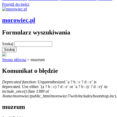
Przejdź do treści
morowiec.pl
Formularz wyszukiwania
Szukaj
Strona główna
> muzeum
Komunikat o błędzie
Deprecated function
: Unparenthesized `a ? b : c ? d : e` is
deprecated. Use either `(a ? b : c) ? d : e` or `a ? b : (c ? d : e)` in
include_once()
(line
1389
of
/home/morowiec/public_html/morowiec7/web/includes/bootstrap.inc
).
muzeum