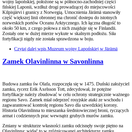
wojny lapońskiej, położone są w północno-zachodniej części
fińskiej Laponii, wzdłuż drogi prowadzącej do miejscowości
Kilpisjärvi i granicy z Norwegią. Umocnienia Järämä stanowiły
część większej linii obronnej ma chronić dostepu do istotnych
norweskich portów Oceanu Arktycznego. Ich łączna długość to
około 50 km, z czego połowa z nich znajduje się w Finlandii.
Zostały one w dużej mierze wykute w skalnym podłożu. Siła
fortyfikacji nigdy nie została sprawdzona w boju.
Czytaj dalej
wpis Muzeum wojny Lapońskiej w Järämä
Zamek Olavinlinna w Savonlinna
Budowa zamku św Olafa, rozpoczęła się w 1475. Duński założyciel
zamku, rycerz Erik Axelsson Tott, zdecydował, że potężne
fortyfikacje należy zbudować w celu ochrony strategicznie ważnego
regionu Savo. Zamek miał odeprzeć rosyjskie ataki ze wschodu i
zagwarantować kontrolę regionu Savo dla szwedzkiej korony.
Historia Olavinlinna to mieszanka średniowiecznej broni, ryczących
armat i codziennych prac wewnątrz grubych murów zamku.
Zmiany w strukturze własności zamku odcisnęły swoje piętno na
Olavinlinna: widać to w zróżnicowanej architekturze zamku.